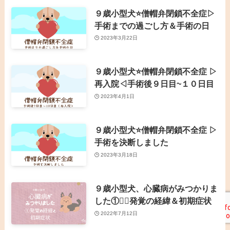
９歳小型犬⭐僧帽弁閉鎖不全症▷
手術までの過ごし方＆手術の日
2023年3月22日
９歳小型犬⭐僧帽弁閉鎖不全症 ▷
再入院◁手術後９日目~１０日目
2023年4月1日
９歳小型犬⭐僧帽弁閉鎖不全症 ▷
手術を決断しました
2023年3月18日
９歳小型犬、心臓病がみつかりま
した①👉🏻発覚の経緯＆初期症状
2022年7月12日