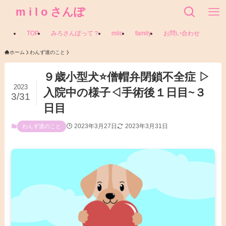
m i l o さんぽ
TOP
みろさんぽって？
milo
family
お問い合わせ
ホーム
わんず達のこと
９歳小型犬⭐僧帽弁閉鎖不全症 ▷
2023
入院中の様子◁手術後１日目~３
3/31
日目
2023年3月27日
2023年3月31日
わんず達のこと