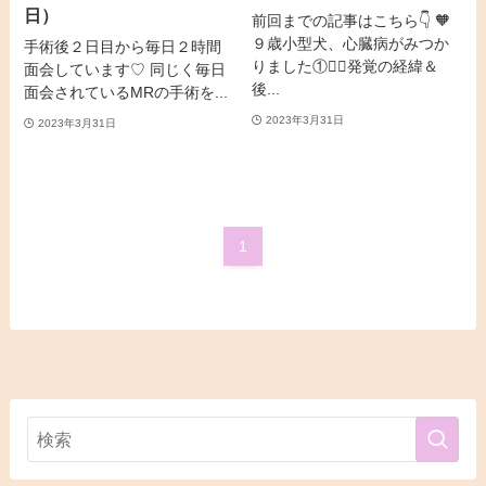
日）
前回までの記事はこちら👇 🧡
９歳小型犬、心臓病がみつか
手術後２日目から毎日２時間
りました①👉🏻発覚の経緯＆
面会しています♡ 同じく毎日
後...
面会されているMRの手術を...
2023年3月31日
2023年3月31日
1