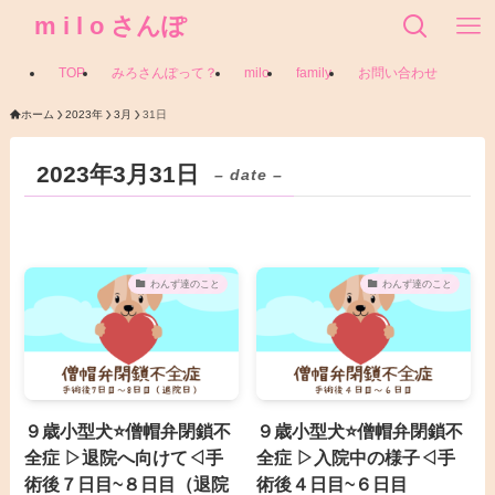
m i l o さんぽ
TOP
みろさんぽって？
milo
family
お問い合わせ
ホーム
2023年
3月
31日
2023年3月31日
– date –
わんず達のこと
わんず達のこと
９歳小型犬⭐僧帽弁閉鎖不
９歳小型犬⭐僧帽弁閉鎖不
全症 ▷退院へ向けて◁手
全症 ▷入院中の様子◁手
術後７日目~８日目（退院
術後４日目~６日目